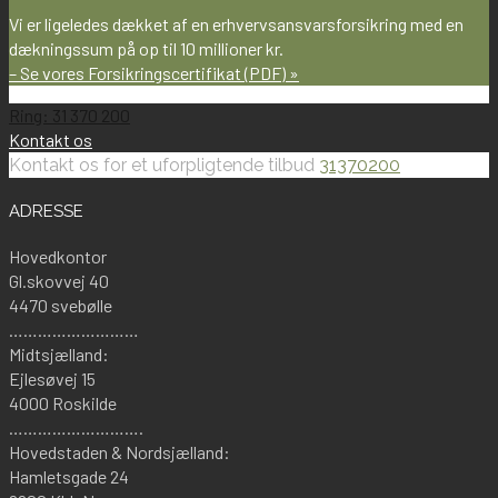
Vi er ligeledes dækket af en erhvervsansvarsforsikring med en
dækningssum på op til 10 millioner kr.
– Se vores Forsikringscertifikat (PDF) »
Ring: 31 370 200
Kontakt os
Kontakt os for et uforpligtende tilbud
31370200
ADRESSE
Hovedkontor
Gl.skovvej 40
4470 svebølle
………………………
Midtsjælland:
Ejlesøvej 15
4000 Roskilde
……………………….
Hovedstaden & Nordsjælland:
Hamletsgade 24