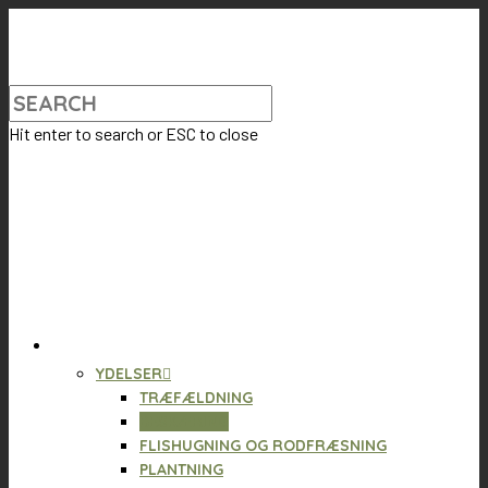
Hit enter to search or ESC to close
VI TILBYDER
YDELSER
TRÆFÆLDNING
BESKÆRING
FLISHUGNING OG RODFRÆSNING
PLANTNING