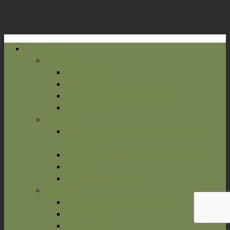
Vi tilbyder
Ydelser
Træfældning
Beskæring
Flishugning og rodfræsning
Plantning
Services
Vedligeholdelse af grønne arealer og
områder
Tilstandsrapport og risikovurdering
Plejeplan
Rådgivning og tilbud
Områder
Hovedstaden & Nordsjælland
Midtsjælland
Vestsjælland