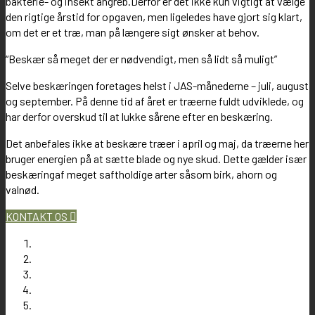
bakterie- og insekt angreb.Derfor er det ikke kun vigtigt at vælge
den rigtige årstid for opgaven, men ligeledes have gjort sig klart,
om det er et træ, man på længere sigt ønsker at behov.
“Beskær så meget der er nødvendigt, men så lidt så muligt”
Selve beskæringen foretages helst i JAS-månederne – juli, august
og september. På denne tid af året er træerne fuldt udviklede, og
har derfor overskud til at lukke sårene efter en beskæring.
Det anbefales ikke at beskære træer i april og maj, da træerne her
bruger energien på at sætte blade og nye skud. Dette gælder især
beskæringaf meget saftholdige arter såsom birk, ahorn og
valnød.
KONTAKT OS