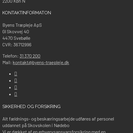
2200 Kbh N
KONTAKTINFORMATON
Byens Træpleje ApS
Gl Skovvej 40
4470 Svebølle
CVR: 36712996
Telefon:
31 370 200
Mail:
kontakt@byens-traepleje.dk
SIKKERHED OG FORSIKRING
Alt fældnings- og beskæringsarbejde udføres af personel
uddannet på Skovskolen i Nødebo
Vi er dækket af en erhvervsansvarsforsikring med en