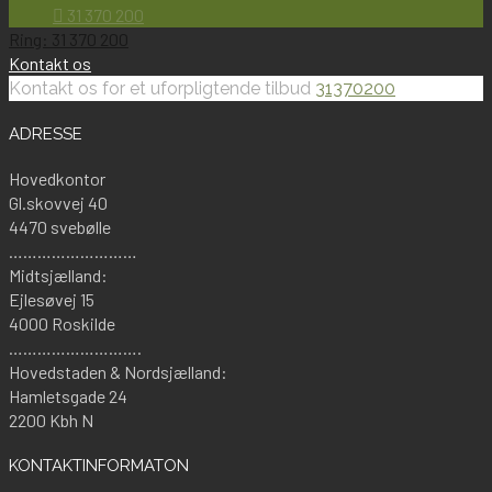
31 370 200
Ring: 31 370 200
Kontakt os
Kontakt os for et uforpligtende tilbud
31370200
ADRESSE
Hovedkontor
Gl.skovvej 40
4470 svebølle
………………………
Midtsjælland:
Ejlesøvej 15
4000 Roskilde
……………………….
Hovedstaden & Nordsjælland:
Hamletsgade 24
2200 Kbh N
KONTAKTINFORMATON