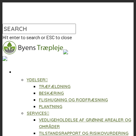
Hit enter to search or ESC to close
VI TILBYDER
YDELSER
TRÆFÆLDNING
BESKÆRING
FLISHUGNING OG RODFRÆSNING
PLANTNING
SERVICES
VEDLIGEHOLDELSE AF GRØNNE AREALER OG
OMRÅDER
TILSTANDSRAPPORT OG RISIKOVURDERING